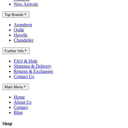
New Arrivals
Top Brands
Atomberg
Qulik
Havells
Chandelier
Further Info
FAQ & Help
Shipping & Delivery
Returns & Exchanges
Contact Us
Main Menu
Home
About Us
Contact
Blog
Shop