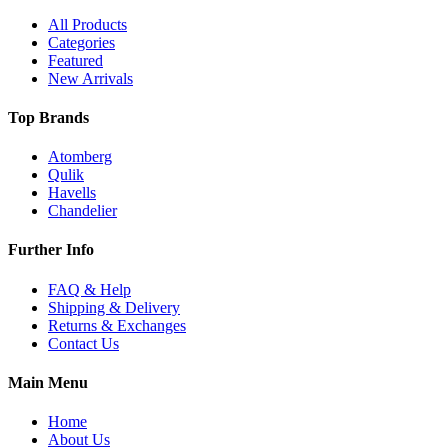
All Products
Categories
Featured
New Arrivals
Top Brands
Atomberg
Qulik
Havells
Chandelier
Further Info
FAQ & Help
Shipping & Delivery
Returns & Exchanges
Contact Us
Main Menu
Home
About Us